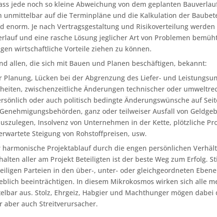
, dass jede noch so kleine Abweichung von dem geplanten Bauverlau
 unmittelbar auf die Terminpläne und die Kalkulation der Baubetei
 enorm. Je nach Vertragsgestaltung und Risikoverteilung werden 
erlauf und eine rasche Lösung jeglicher Art von Problemen bemüht 
gen wirtschaftliche Vorteile ziehen zu können.
ind allen, die sich mit Bauen und Planen beschäftigen, bekannt:
 Planung, Lücken bei der Abgrenzung des Liefer- und Leistungsu
heiten, zwischenzeitliche Änderungen technischer oder umweltre
rsönlich oder auch politisch bedingte Änderungswünsche auf Sei
Genehmigungsbehörden, ganz oder teilweiser Ausfall von Geldgeb
uszulegen, Insolvenz von Unternehmen in der Kette, plötzliche Pr
wartete Steigung von Rohstoffpreisen, usw.
 harmonische Projektablauf durch die engen persönlichen Verhäl
alten aller am Projekt Beteiligten ist der beste Weg zum Erfolg. 
weiligen Parteien in den über-, unter- oder gleichgeordneten Eb
heblich beeinträchtigen. In diesem Mikrokosmos wirken sich alle 
lbar aus. Stolz, Ehrgeiz, Habgier und Machthunger mögen dabei di
r aber auch Streitverursacher.