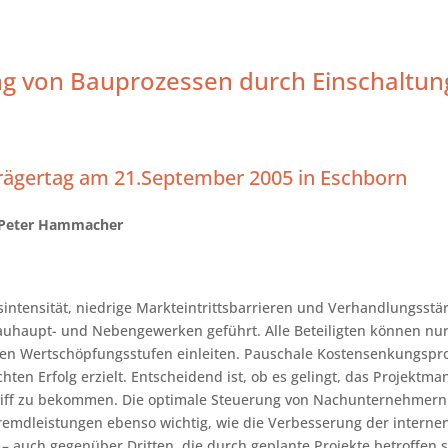
g von Bauprozessen durch Einschaltun
rägertag am 21.September 2005 in Eschborn
 Peter Hammacher
ntensität, niedrige Markteintrittsbarrieren und Verhandlungsstä
 Bauhaupt- und Nebengewerken geführt. Alle Beteiligten können n
en Wertschöpfungsstufen einleiten. Pauschale Kostensenkungsp
ten Erfolg erzielt. Entscheidend ist, ob es gelingt, das Projektm
iff zu bekommen. Die optimale Steuerung von Nachunternehmern 
remdleistungen ebenso wichtig, wie die Verbesserung der intern
 – auch gegenüber Dritten, die durch geplante Projekte betroffen s