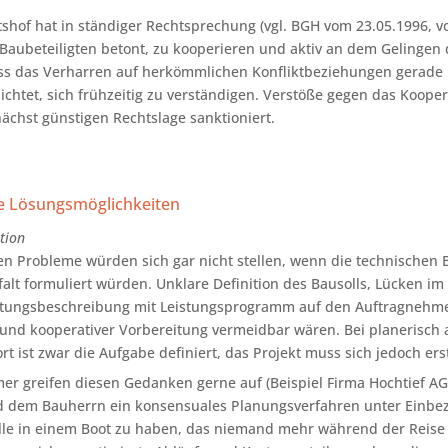
shof hat in ständiger Rechtsprechung (vgl. BGH vom 23.05.1996, v
 Baubeteiligten betont, zu kooperieren und aktiv an dem Gelingen 
ass das Verharren auf herkömmlichen Konfliktbeziehungen gerade 
flichtet, sich frühzeitig zu verständigen. Verstöße gegen das Koo
ächst günstigen Rechtslage sanktioniert.
e Lösungsmöglichkeiten
tion
rten Probleme würden sich gar nicht stellen, wenn die technische
alt formuliert würden. Unklare Definition des Bausolls, Lücken im
stungsbeschreibung mit Leistungsprogramm auf den Auftragnehmer
und kooperativer Vorbereitung vermeidbar wären. Bei planerisch a
t ist zwar die Aufgabe definiert, das Projekt muss sich jedoch ers
r greifen diesen Gedanken gerne auf (Beispiel Firma Hochtief AG 
d dem Bauherrn ein konsensuales Planungsverfahren unter Einbez
lle in einem Boot zu haben, das niemand mehr während der Reise