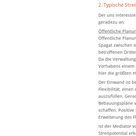
2. Typische Stre
Der uns interessi
geradezu an:
Öffentliche Plan
Öffentliche Planu
Spagat zwischen i
betroffenen Dritt
Da die Verwaltung
Vorhabens einem M
hier die größten 
Der Einwand ist 
Flexibilität, ein
auszufüllen. Gera
Bebauungspläne ve
schaffen. Positive
Erweiterung des F
Ist der Mediator 
Streitpotential er