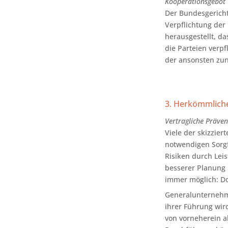
Kooperationsgebot
Der Bundesgericht
Verpflichtung der
herausgestellt, d
die Parteien verp
der ansonsten zun
3. Herkömmlich
Vertragliche Präven
Viele der skizzie
notwendigen Sorgf
Risiken durch Lei
besserer Planung 
immer möglich: Dor
Generalunternehme
ihrer Führung wir
von vorneherein a