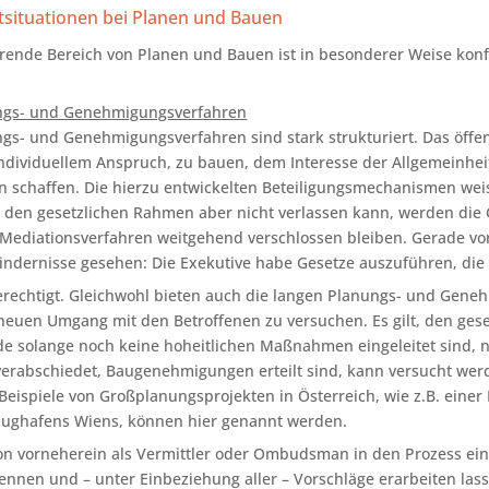
itsituationen bei Planen und Bauen
erende Bereich von Planen und Bauen ist in besonderer Weise konfl
ungs- und Genehmigungsverfahren
ngs- und Genehmigungsverfahren sind stark strukturiert. Das öff
ndividuellem Anspruch, zu bauen, dem Interesse der Allgemeinhe
en schaffen. Die hierzu entwickelten Beteiligungsmechanismen weis
 den gesetzlichen Rahmen aber nicht verlassen kann, werden die
ediationsverfahren weitgehend verschlossen bleiben. Gerade von
Hindernisse gesehen: Die Exekutive habe Gesetze auszuführen, die n
berechtigt. Gleichwohl bieten auch die langen Planungs- und G
en neuen Umgang mit den Betroffenen zu versuchen. Es gilt, den ge
de solange noch keine hoheitlichen Maßnahmen eingeleitet sind,
rabschiedet, Baugenehmigungen erteilt sind, kann versucht werd
 Beispiele von Großplanungsprojekten in Österreich, wie z.B. eine
lughafens Wiens, können hier genannt werden.
von vorneherein als Vermittler oder Ombudsman in den Prozess ein
kennen und – unter Einbeziehung aller – Vorschläge erarbeiten las