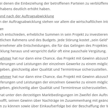
bei denen die Einbeziehung der betroffenen Parteien zu verblüffen
habens deutlich erhöht haben.
i und nach der Auftragsabwicklung
der Auftragsabwicklung stehen vor allem die wirtschaftlichen In
gen
ich entschieden, erhebliche Summen in sein Projekt zu investiere
itlichen Rahmens und des Budgets. Jede Störung kostet „sein Geld“
rnehmer alle Entscheidungen, die für das Gelingen des Projektes 
cklung heraus und verspricht dafür oft eine pauschale Vergütung.
nehmer
hat nur dann eine Chance, das Projekt mit Gewinn abzusch
ieferungen und Leistungen der einzelnen Gewerke zu einem möglic
geben, gleichzeitig aber Qualität und Termintreue sicherzustellen.
nehmer
hat nur dann eine Chance, das Projekt mit Gewinn abzusch
ieferungen und Leistungen der einzelnen Gewerke zu einem möglic
geben, gleichzeitig aber Qualität und Termintreue sicherzustellen.
hat unter den derzeitigen Marktbedingungen im Zweifel den Auftr
offt, seinen Gewinn über Nachträge im Zusammenhang mit geände
en zu können sowie über Einkaufserfolge bei der Beschaffung der 