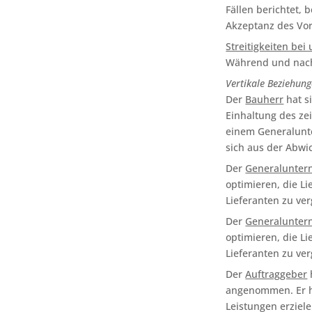
Fällen berichtet, 
Akzeptanz des Vor
Streitigkeiten be
Während und nach 
Vertikale Beziehun
Der
Bauherr
hat s
Einhaltung des ze
einem Generalunte
sich aus der Abwi
Der
Generalunter
optimieren, die L
Lieferanten zu ver
Der
Generalunter
optimieren, die L
Lieferanten zu ver
Der
Auftraggeber
angenommen. Er h
Leistungen erziel