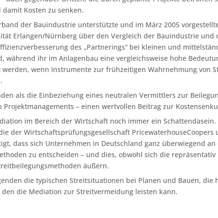
 damit Kosten zu senken.
band der Bauindustrie unterstützte und im März 2005 vorgestellte 
ität Erlangen/Nürnberg über den Vergleich der Bauindustrie und 
 Effizienzverbesserung des „Partnerings“ bei kleinen und mittel
d, während ihr im Anlagenbau eine vergleichsweise hohe Bedeutu
ht werden, wenn Instrumente zur frühzeitigen Wahrnehmung von 
.
den als die Einbeziehung eines neutralen Vermittlers zur Beilegung
Projektmanagements – einen wertvollen Beitrag zur Kostensenkun
iation im Bereich der Wirtschaft noch immer ein Schattendasein. I
e der Wirtschaftsprüfungsgesellschaft PricewaterhouseCoopers u
tigt, dass sich Unternehmen in Deutschland ganz überwiegend an di
ethoden zu entscheiden – und dies, obwohl sich die repräsentativ 
Streitbeilegungsmethoden äußern.
genden die typischen Streitsituationen bei Planen und Bauen, d
, den die Mediation zur Streitvermeidung leisten kann.