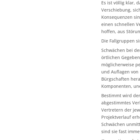
Es ist völlig klar
Verschiebung, sich
Konsequenzen sind
einen schnellen V
hoffen, aus Störun
Die Fallgruppen s
Schwächen bei der
örtlichen Gegeben
möglicherweise pe
und Auflagen von 
Bürgschaften hera
Komponenten, uner
Bestimmt wird der
abgestimmtes Verh
Vertretern der je
Projektverlauf er
Schwächen unmitte
sind sie fast imme