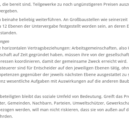
r
, die bereit sind, Teilgewerke zu noch ungünstigeren Preisen aus
vergeben.
ch beinahe beliebig weiterführen. An Großbaustellen wie seinerzei
 zu 12 Ebenen der Untervergabe festgestellt worden sein, an dere
 standen.
ungen
horizontalen Vertragsbeziehungen: Arbeitsgemeinschaften, also
schaft auf Zeit gegründet haben, müssen ihre von der gesellschaft
eressen koordinieren, damit der gemeinsame Zweck erreicht wird
tsteuerer sind für Entscheider auf den jeweiligen Ebenen tätig, oh
petenzen gegenüber der jeweils nächsten Ebene ausgestattet zu 
nz wesentliche Aufgaben mit Auswirkungen auf die anderen Baube
eteiligten bleibt das soziale Umfeld von Bedeutung. Greift das Pr
tter, Gemeinden, Nachbarn, Parteien, Umweltschützer, Gewerkscha
bezogen werden, will man nicht riskieren, dass sie von außen auf
ährden.