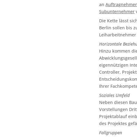
an
Auftragnehme
Subunternehmer
Die Kette lässt si
Berlin sollen bis
Leiharbeitnehmer
Horizontale Bezieh
Hinzu kommen die 
Abwicklungsgesell
eigennützigen Int
Controller, Projek
Entscheidungskom
Ihrer Fachkompete
Soziales Umfeld
Neben diesen Baub
Vorstellungen Dri
Projektablauf ein
des Projektes gef
Fallgruppen